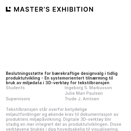
Beslutningsstøtte for bærekraftige designvalg i tidlig 
produktutvikling - En systemorientert tilnærming til 
bruk av miljødata i 3D-verktøy for tekstilbransjen
Students
Ingeborg S. Markusson
Julie Mari Paulsen
Supervisors
Trude J. Arntsen
Tekstilbransjen står overfor betydelige 
miljøutfordringer og økende krav til dokumentasjon av 
produkters miljøpåvirkning. Digitale 3D-verktøy blir 
stadig en mer integrert del av produktutviklingen. Disse 
verktøyene brukes i dag hovedsakelig til visualisering, 