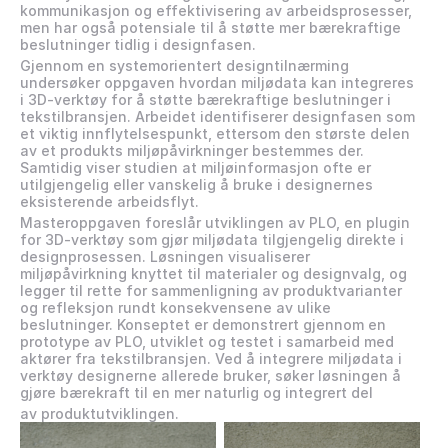
kommunikasjon og effektivisering av arbeidsprosesser, 
men har også potensiale til å støtte mer bærekraftige 
beslutninger tidlig i designfasen.
Gjennom en systemorientert designtilnærming 
undersøker oppgaven hvordan miljødata kan integreres 
i 3D-verktøy for å støtte bærekraftige beslutninger i 
tekstilbransjen. Arbeidet identifiserer designfasen som 
et viktig innflytelsespunkt, ettersom den største delen 
av et produkts miljøpåvirkninger bestemmes der. 
Samtidig viser studien at miljøinformasjon ofte er 
utilgjengelig eller vanskelig å bruke i designernes 
eksisterende arbeidsflyt.
Masteroppgaven foreslår utviklingen av PLO, en plugin 
for 3D-verktøy som gjør miljødata tilgjengelig direkte i 
designprosessen. Løsningen visualiserer 
miljøpåvirkning knyttet til materialer og designvalg, og 
legger til rette for sammenligning av produktvarianter 
og refleksjon rundt konsekvensene av ulike 
beslutninger. Konseptet er demonstrert gjennom en 
prototype av PLO, utviklet og testet i samarbeid med 
aktører fra tekstilbransjen. Ved å integrere miljødata i 
verktøy designerne allerede bruker, søker løsningen å 
gjøre bærekraft til en mer naturlig og integrert del 
av produktutviklingen.