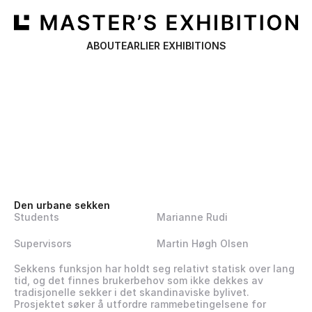
ABOUT
EARLIER EXHIBITIONS
Den urbane sekken 
Students
Marianne Rudi
Supervisors
Martin Høgh Olsen
Sekkens funksjon har holdt seg relativt statisk over lang 
tid, og det finnes brukerbehov som ikke dekkes av 
tradisjonelle sekker i det skandinaviske bylivet. 
Prosjektet søker å utfordre rammebetingelsene for 